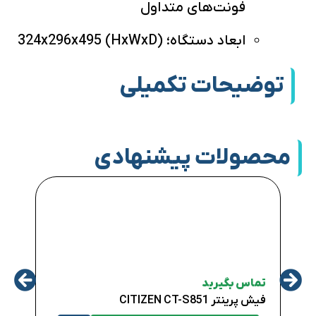
فونت‌های متداول
ابعاد دستگاه؛ 324x296x495 (HxWxD)
توضیحات تکمیلی
محصولات پیشنهادی
تماس
تماس بگیرید
فیش پرینتر CITIZEN CT-S851
DER