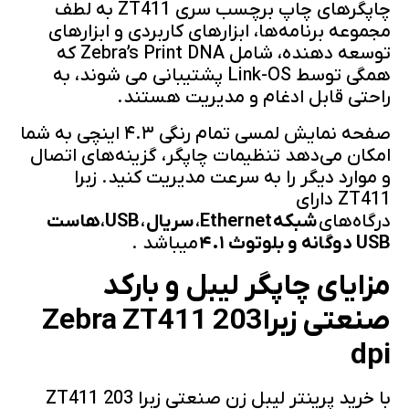
چاپگرهای چاپ برچسب سری ZT411 به لطف
مجموعه برنامه‌‌ها، ابزارهای کاربردی و ابزارهای
توسعه ‌دهنده، شامل Zebra’s Print DNA که
همگی توسط Link-OS پشتیبانی می‌ شوند، به
راحتی قابل ادغام و مدیریت هستند.
صفحه نمایش لمسی تمام رنگی ۴.۳ اینچی به شما
امکان می‌دهد تنظیمات چاپگر، گزینه‌های اتصال
و موارد دیگر را به سرعت مدیریت کنید. زبرا
ZT411 دارای
درگاه‌های
شبکه
Ethernet
،
سریال
،
USB
،‌
هاست
USB دوگانه و بلوتوث ۴.۱
میباشد .
مزایای چاپگر لیبل و بارکد
صنعتی زبرا
Zebra ZT411 203
dpi
با خرید پرینتر لیبل زن صنعتی زبرا ZT411 203