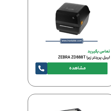
تماس بگیرید
لیبل پرینتر زبرا ZEBRA ZD888T
مشاهده