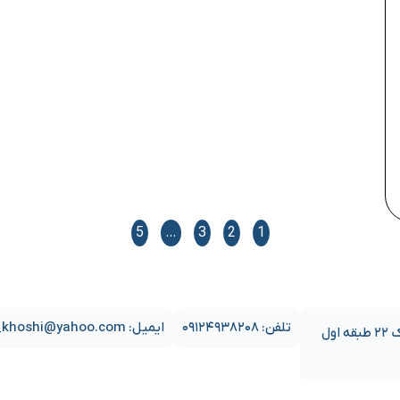
5
…
3
2
1
تلفن: ۰۹۱۲۴۹۳۸۲۰۸
ایمیل: sajjad_khoshi@yahoo.com
آدرس دفتر: تهران خیابان انقلاب ابتدای نجات الهی(ویلای سابق) جنب فروشگاه سپه پلاک ۲۲ طبقه اول