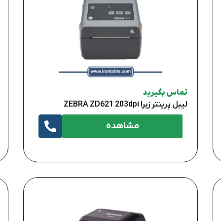
تماس بگیرید
لیبل پرینتر زبرا ZEBRA ZD621 203dpi
مشاهده