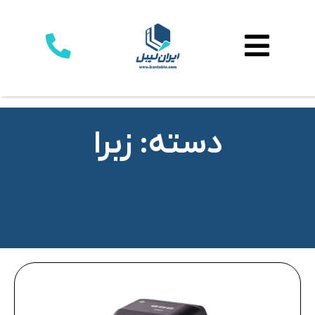
دسته: زبرا