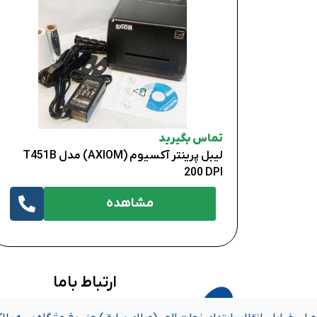
تماس بگیرید
لیبل پرینتر آکسیوم (AXIOM) مدل T451B
200 DPI
مشاهده
ارتباط باما