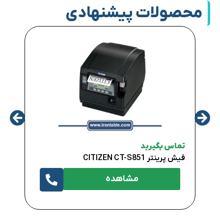
محصولات پیشنهادی
تماس
DER
تماس بگیرید
فیش پرینتر CITIZEN CT-S851
مشاهده