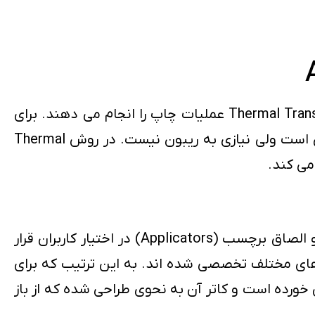
پرینترهای بارکد و لیبل عموما از پرینترهای حرارتی هستند. این چاپگرها به دو روش Direct Thermal و Thermal Transfer عملیات چاپ را انجام می دهند. برای
چاپ به روش Direct به کاغذهای حرارتی مخصوص نیاز است و همچنین ماندگاری برچسب چاپ شده پایین است ولی نیازی به ریبون نیست. در روش Thermal
با ارائه محصولات صنعتی و نیمه صنعتی در زمینه چاپ، رنج وسیعی از دستگاههای چاپ (Label Printers) و الصاق برچسب (Applicators) در اختیار کاربران قرار
Th قابلیت چاپ را دارند و بسته به نیازهای مختلف تخصصی شده اند. به این ترتیب که برای
فظه ذخیره لیبل برش خورده است و کاتر آن به نحوی طراحی شده که از باز