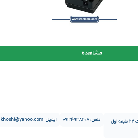
مشاهده
تلفن: ۰۹۱۲۴۹۳۸۲۰۸
ایمیل: sajjad_khoshi@yahoo.com
آدرس دفتر: تهران خیابان انقلاب ابتدای نجات الهی(ویلای سابق) جنب فروشگاه سپه پلاک ۲۲ طبقه اول