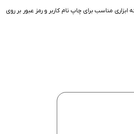
P و نیز تگهای مقوایی برش خورده پرینتر TDI معرفی شده است که ابزاری مناسب برای چاپ نام کاربر و رمز عبور بر روی