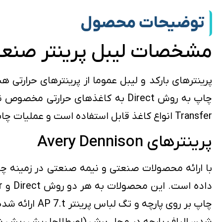
توضیحات محصول
مشخصات لیبل پرینتر صنعتی y Dennison ADTP1
Transfer انواع کاغذ قابل استفاده است و عملیات چاپ وابسته به ریبون بوده و چاپ مانگار و با کیفیتی ارائه می کند.
پرینترهای Avery Dennison
چاپ بر روی پ
شدن الیاف پارچه در محل برش (اصطلاحا ریش ریش ش