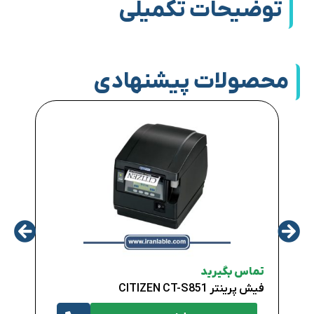
توضیحات تکمیلی
محصولات پیشنهادی
تماس
DER
تماس بگیرید
فیش پرینتر CITIZEN CT-S851