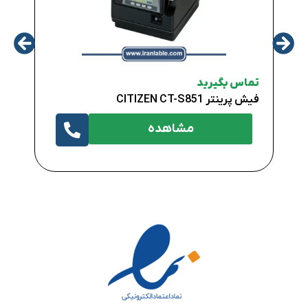
تماس
DER
تماس بگیرید
فیش پرینتر CITIZEN CT-S851
مشاهده