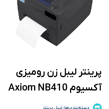
پرینتر لیبل زن رومیزی
آکسیوم Axiom NB410
دسته‌بندی‌ها:
لیبل پرینتر